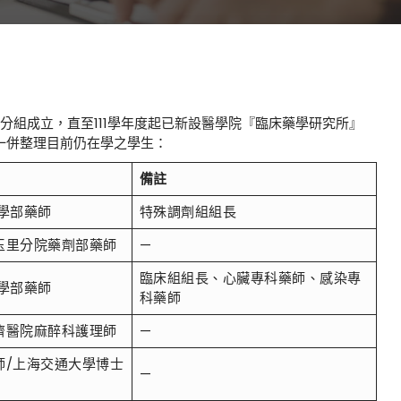
分組成立，直至111學年度起已新設醫學院『臨床藥學研究所』
一併整理目前仍在學之學生：
備註
學部藥師
特殊調劑組組長
玉里分院藥劑部藥師
—
臨床組組長、心臟專科藥師、感染專
學部藥師
科藥師
濟醫院麻醉科護理師
—
師/上海交通大學博士
—