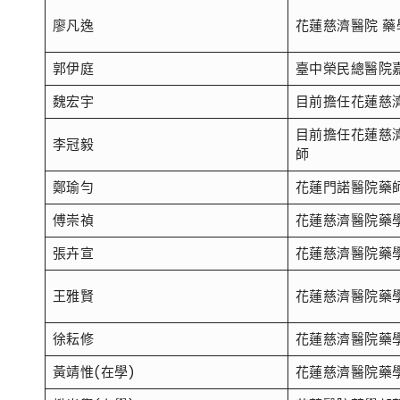
廖凡逸
花蓮慈濟醫院 藥
郭伊庭
臺中榮民總醫院
魏宏宇
目前擔任花蓮慈
目前擔任花蓮慈
李冠毅
師
鄭瑜勻
花蓮門諾醫院藥
傅崇禎
花蓮慈濟醫院藥
張卉宣
花蓮慈濟醫院藥
王雅賢
花蓮慈濟醫院藥
徐耘修
花蓮慈濟醫院藥
黃靖惟(在學)
花蓮慈濟醫院藥