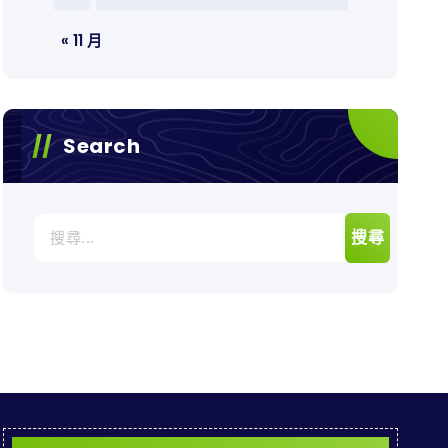
« 11 月
Search
搜
尋
關
鍵
字: