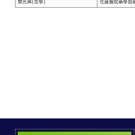
樊光輿(在學)
花蓮醫院藥學部