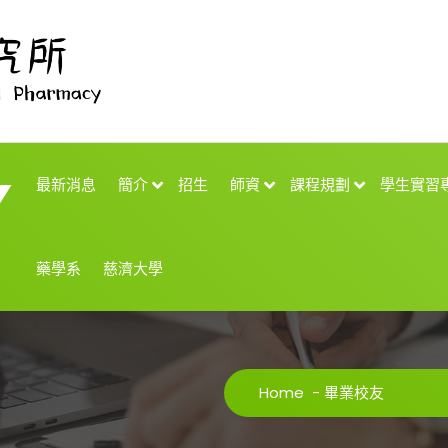
最新消息
簡介
招生
師資
課程規劃
學生實習
藥學系
慈濟大學
Home
-
畢業校友