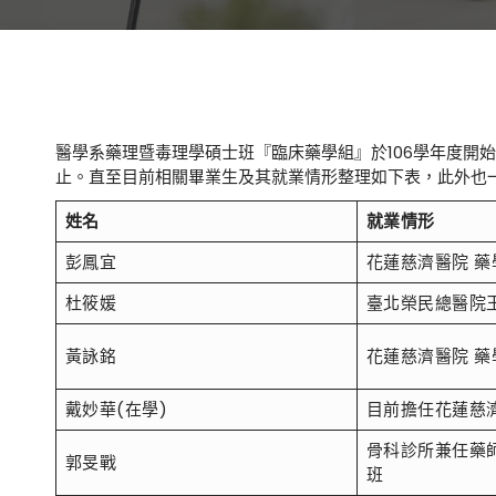
醫學系藥理暨毒理學碩士班『臨床藥學組』於106學年度開始
止。直至目前相關畢業生及其就業情形整理如下表，此外也
姓名
就業情形
彭鳳宜
花蓮慈濟醫院 藥
杜筱媛
臺北榮民總醫院
黃詠銘
花蓮慈濟醫院 藥
戴妙華(在學)
目前擔任花蓮慈
骨科診所兼任藥
郭旻戰
班