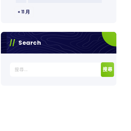
« 11 月
Search
搜
尋
關
鍵
字: