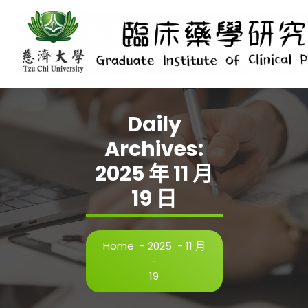
Skip
to
content
Daily
Archives:
2025 年 11 月
19 日
Home
-
2025
-
11 月
-
19