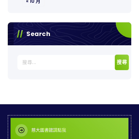
« 10 月
Search
搜
尋
關
鍵
字:
慈大圖書館請點我