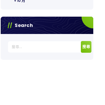
« 10 月
Search
搜
尋
關
鍵
字: