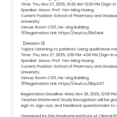
Time: Thu, Nov 27, 2025, 10:20 AM-12:00 PM (Sign-in
Speaker: Assoc. Prof. Yen-Ming Huang
Current Position: School of Pharmacy and Graduat
University
Venue: Room C511, He-Jing Building
Registration Link: https://reurl.cc/6b04nk
【Session 2】
Topics: Listening to patients: Using qualitativ
Time: Thu, Nov 27, 2025, 2:00 PM-4:00 PM (Sign-in s
Speaker: Assoc. Prof. Yen-Ming Huang
Current Position: School of Pharmacy and Graduat
University
Venue: Room C511, He-Jing Building
Registration Link: https://reurl.cc/8bpZ47
Registration Deadline: Wed, Nov 26, 2025, 12:00 PM
Teacher Enrichment Study Recognition will be gr
sign-in, sign-out, and feedback questionnaire to 
Organized by the Graduate Institute of Clinical 