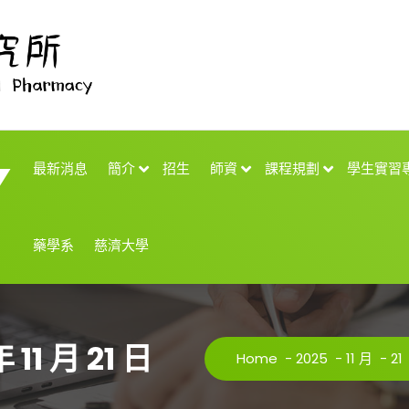
最新消息
簡介
招生
師資
課程規劃
學生實習
藥學系
慈濟大學
 11 月 21 日
Home
-
2025
-
11 月
-
21