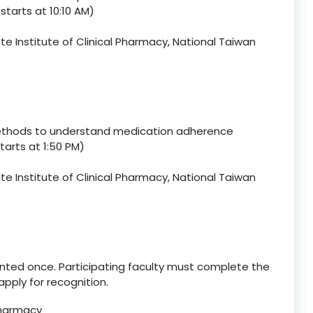
 starts at 10:10 AM)
e Institute of Clinical Pharmacy, National Taiwan
e methods to understand medication adherence
tarts at 1:50 PM)
e Institute of Clinical Pharmacy, National Taiwan
anted once. Participating faculty must complete the
apply for recognition.
Pharmacy