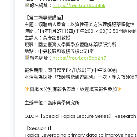
報名網址：
https://reurl.cc/6b04nk
【第二場專題講座】
主題：傾聽病人聲音：以質性研究方法理解服藥順從性
時間：114年11月27日(四)下午2:00-4:00(13:50開始簽到
主講人：黃彥銘副教授
現職：國立臺灣大學藥學系暨臨床藥學研究所
地點：中央校區和敬樓五樓C511室
報名網址：
https://reurl.cc/8bpZ47
報名期限：即日起至114/11/26(三)中午12:00前
本活動為採計『教師增能研習認列』一次，參與教師須
兩場次分別有報名表單，歡迎填表報名參加
主辦單位：臨床藥學研究所
G.I.C.P【Special Topics Lecture Series】 Researc
【Session 1】
Topics: Leveraging primary data to improve healt